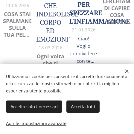
CERCHIAM
PER
CHE
11.06.2026
DI CAPIRE
SPEZZARE
INDEBOLISCE
COSA STAI
COSA
L'INFIAMMAZIONE
SPALMANDO
CORPO
SONO I
SULLA
METALLI
ED
21.01.2026
TUA PELLE
PESANTI
EMOZIONI"
Ciao!
(La verità
Voglio
18.03.2026
che
condividere
nessuno ti
Ogni volta
con te
dice sui
che ti
qualcosa
solari)
senti
che vedo
sotto
Utilizziamo i cookie per consentire il corretto funzionamento
pressione,
ogni giorno
e la sicurezza del nostro sito web e per offrirti la migliore
il tuo
nel mio
esperienza utente possibile.
Share
corpo
lavoro:
attiva un
molte
Accetta solo i necessari
Accetta tutti
sistema
persone
biologico
fanno
Apri le impostazioni avanzate
potente…
davvero del
Metadepurazione di Valentina Parissi
che, se