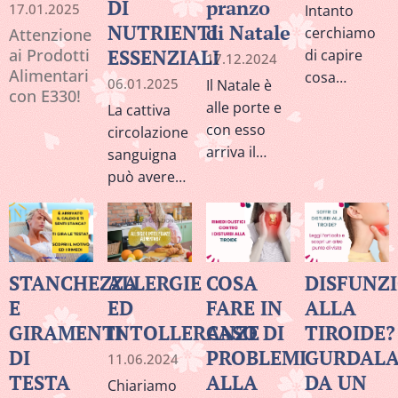
usato.
DI
pranzo
della mente.
17.01.2025
Intanto
di funzioni
al carrello
NUTRIENTI
di Natale
cerchiamo
Attenzione
cruciali.
della spesa
ai Prodotti
ESSENZIALI
di capire
17.12.2024
questo
Alimentari
cosa
06.01.2025
Il Natale è
mese:
con E330!
significa Il
alle porte e
La cattiva
termine FIR:
con esso
circolazione
è la sigla di
arriva il
sanguigna
Far Infrared
momento di
può avere
Ray, cioè
festeggiare
effetti
raggi
con i nostri
devastanti
infrarossi
cari. Molto
sulla salute,
lontani.
spesso
poiché il
STANCHEZZA
ALLERGIE
COSA
DISFUNZ
durante le
sangue
E
ED
FARE IN
ALLA
feste si
trasporta
GIRAMENTI
INTOLLERANZE
CASO DI
TIROIDE?
tende a
ossigeno,
mangiare e
DI
PROBLEMI
GURDAL
ormoni e
11.06.2024
bere di più,
sostanze
TESTA
ALLA
DA UN
Chiariamo
sono