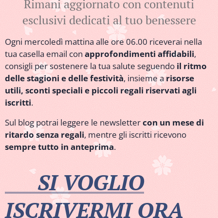
comuni....
Rimani aggiornato con contenuti
anche se in
numerosi
può andare
modo
altri
esclusivi dedicati al tuo benessere
al mare, al
minore
problemi
lago, in
tocca anche
Ogni mercoledì mattina alle ore 06.00 riceverai nella
tra cui:...
piscina, si
gli uomini
tua casella email con
approfondimenti affidabili
,
può uscire
toccando
consigli per sostenere la tua salute seguendo
il ritmo
la sera.
percentuali
delle stagioni e delle festività
, insieme a
risorse
Eppure, ci
totali che
utili, sconti speciali e piccoli regali riservati agli
sentiamo
rasentano il
iscritti
.
stanche e
10% di tutta
senza voglia
Sul blog potrai leggere le newsletter
con un mese di
la
di fare nulla.
ritardo senza regali
, mentre gli iscritti ricevono
popolazione,
Caldo e afa
sempre tutto in anteprima
.
collocandosi
sono i
come
principali
malattia al
👉
SI VOGLIO
responsabili
secondo
della nostra
posto dopo
ISCRIVERMI ORA
perdita di...
il diabete.