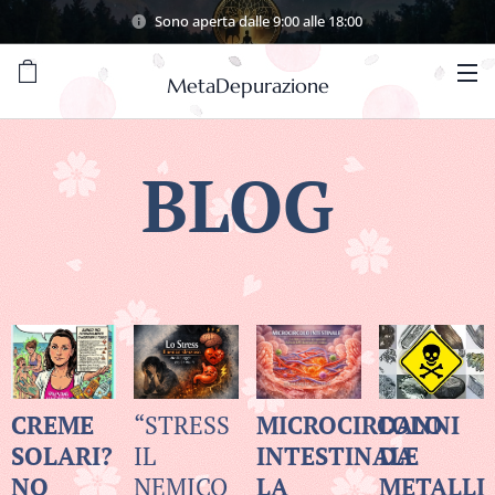
Sono aperta dalle 9:00 alle 18:00
MetaDepurazione
BLOG
CREME
“STRESS
MICROCIRCOLO
DANNI
SOLARI?
IL
INTESTINALE
DA
NO
NEMICO
LA
METALLI