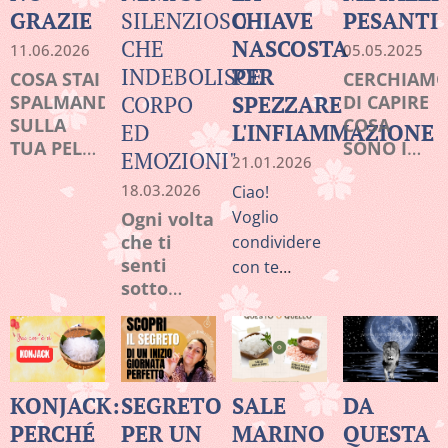
GRAZIE
SILENZIOSO
CHIAVE
PESANTI
CHE
NASCOSTA
11.06.2026
05.05.2025
INDEBOLISCE
PER
COSA STAI
CERCHIAM
SPALMANDO
CORPO
SPEZZARE
DI CAPIRE
SULLA
COSA
ED
L'INFIAMMAZIONE
TUA PELLE
SONO I
EMOZIONI"
21.01.2026
(La verità
METALLI
18.03.2026
Ciao!
che
PESANTI
nessuno ti
Voglio
Ogni volta
dice sui
che ti
condividere
solari)
senti
con te
sotto
qualcosa
pressione,
che vedo
il tuo
ogni giorno
corpo
nel mio
attiva un
lavoro:
sistema
KONJACK:
SEGRETO
SALE
DA
molte
biologico
PERCHÉ
PER UN
MARINO
QUESTA
persone