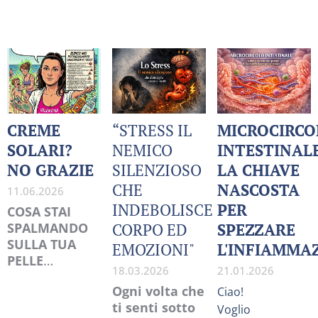
CREME
“STRESS IL
MICROCIRCO
SOLARI?
NEMICO
INTESTINAL
NO GRAZIE
SILENZIOSO
LA CHIAVE
CHE
NASCOSTA
11.06.2026
INDEBOLISCE
PER
COSA STAI
SPALMANDO
CORPO ED
SPEZZARE
SULLA TUA
EMOZIONI"
L'INFIAMMA
PELLE
18.03.2026
21.01.2026
(La verità che
Ogni volta che
Ciao!
nessuno ti dice
ti senti sotto
sui solari)
Voglio