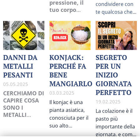
pressione, il
condividere con
tuo corpo
te qualcosa che
attiva un
vedo ogni giorno
sistema
nel mio lavoro:
biologico
molte persone
potente… che,
fanno davvero
se prolungato,
del loro meglio
può esaurirti
DANNI DA
KONJACK:
SEGRETO
seguendo i miei
METALLI
PERCHÉ FA
PER UN
percorsi,
PESANTI
BENE
INIZIO
risolvono tanti
problemi come il
MANGIARLO
GIORNATA
05.05.2025
mal di testa, i
PERFETTO
CERCHIAMO DI
03.03.2025
dolori cronici, la
CAPIRE COSA
19.02.2025
Il konjac è una
stanchezza,
SONO I
pianta asiatica,
La colazione è il
eppure, a volte
METALLI
conosciuta per il
pasto più
continuano a
PESANTI
suo alto
importante della
lottare con
contenuto di
giornata, e come
gonfiore, dolore