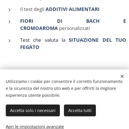
Il test degli
ADDITIVI ALIMENTARI
FIORI DI BACH E
CROMOAROMA
personalizzati
Test che valuta la
SITUAZIONE DEL TUO
FEGATO
NON TI
Utilizziamo i cookie per consentire il corretto funzionamento
e la sicurezza del nostro sito web e per offrirti la migliore
esperienza utente possibile.
PREOOCUPARE SE
Accetta solo i necessari
Accetta tutti
Apri le impostazioni avanzate