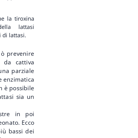
e la tiroxina
lla lattasi
di lattasi.
uò prevenire
i da cattiva
na parziale
ne enzimatica
n è possibile
ttasi sia un
stre in poi
eonato. Ecco
più bassi dei