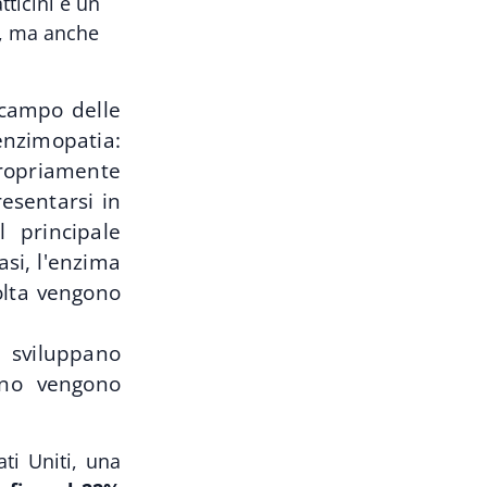
atticini è un
o, ma anche
 campo delle
nzimopatia:
propriamente
esentarsi in
l principale
asi, l'enzima
volta vengono
 sviluppano
pano vengono
ti Uniti, una