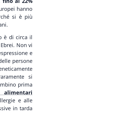
à,
fino al 22%
Europei hanno
rché si è più
ani.
 è di circa il
 Ebrei. Non vi
'espressione e
delle persone
eneticamente
aramente si
bambino prima
e alimentari
ergie e alle
sive in tarda