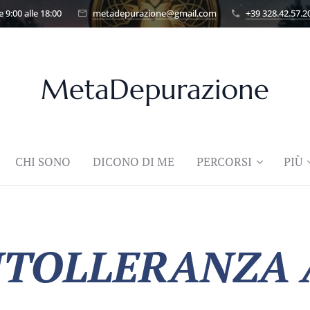
 9:00 alle 18:00
metadepurazione@gmail.com
+39 328.42.57.2
MetaDepurazione
CHI SONO
DICONO DI ME
PERCORSI
PIÙ
NTOLLERANZA 