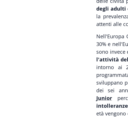
delle civiltà
degli adulti
la prevalenz
attenti alle c
Nell'Europa C
30% e nell'Eu
sono invece d
l'attività de
intorno ai 
programma
sviluppano p
dei sei an
Junior
perché
intolleranze
età vengono 