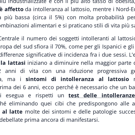
 più industrializzate e con il più alto tasso di obesit
 è affetto
da intolleranza al lattosio, mentre i Nord-
a più bassa (circa il 5%) con molta probabilità pe
ombinazioni alimentari e si praticano stili di vita più s
entrale il numero dei soggetti intolleranti al lattosio
ropa del sud sfiora il 70%, come per gli Ispanici e gli
ifferenze significative di incidenza fra i due sessi. L
lla lattasi
iniziano a diminuire nella maggior parte 
2 anni di vita con una riduzione progressiva g
ta, ma i
sintomi di intolleranza al lattosio
r
rima dei 6 anni, ecco perché è necessario che un 
ni esegua e rispetti un
test delle intolleranz
 eliminando quei cibi che predispongono alle all
 al latte
molte dei sintomi e delle patologie succes
debellate prima ancora di manifestarsi.