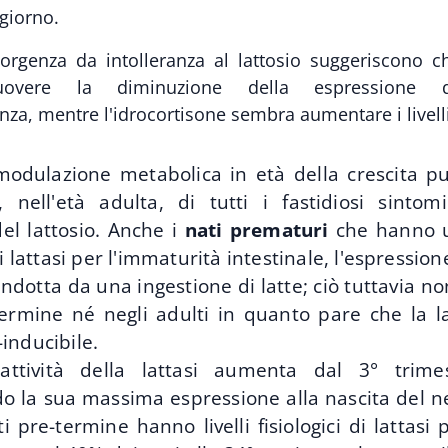
 giorno.
nsorgenza da intolleranza al lattosio suggeriscono ch
vere la diminuzione della espressione de
nza, mentre l'idrocortisone sembra aumentare i livelli 
modulazione metabolica in età della crescita p
a, nell'età adulta, di tutti i fastidiosi sintom
el lattosio. Anche i
nati prematuri
che hanno u
i lattasi per l'immaturità intestinale, l'espressio
ndotta da una ingestione di latte; ciò tuttavia no
termine né negli adulti in quanto pare che la la
inducibile.
attività della lattasi aumenta dal 3° trime
o la sua massima espressione alla nascita del n
i pre-termine hanno livelli fisiologici di lattasi 