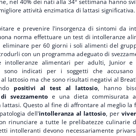
ine, nel 40% dei nati alla 34° settimana hanno sv
igliore attività enzimatica di lattasi significativa.
vitare e prevenire l'insorgenza di sintomi da in
uona norma effettuare un test di intolleranze al
eliminare per 60 giorni i soli alimenti del gruppo
ntrodurli con un programma adeguato di svezzam
le intolleranze alimentari per adulti,
Junior e
i
e, sono indicati per i soggetti che accusano
 al lattosio ma che sono risultati negativi al Breat
tando
positivi al test al lattosio
, hanno bis
 di svezzamento
e una dieta commisurata al
 lattasi. Questo al fine di affrontare al meglio la 
patologia dell'
intolleranza al lattosio
, per
vive
n rinunciare a tutte le prelibatezze culinarie d
etti intolleranti devono necessariamente privars