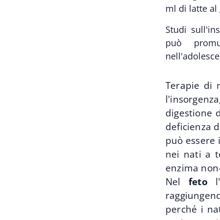
ml di latte al
Studi sull'i
può promuo
nell'adolesce
Terapie di 
l'insorgenz
digestione d
deficienza d
può essere i
nei nati a 
enzima non-
Nel
feto
l'
raggiungend
perché i nat