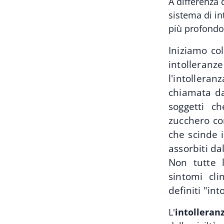
A differenza d
sistema di i
più profondo
Iniziamo co
intolleran
l'intollera
chiamata da
soggetti ch
zucchero con
che scinde i
assorbiti da
Non tutte 
sintomi cli
definiti "int
L'
intolleran