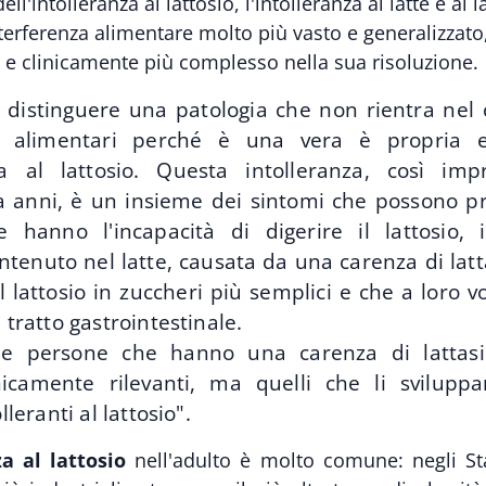
ell'intolleranza al lattosio, l'intolleranza al latte e ai l
nterferenza alimentare molto più vasto e generalizzat
 e clinicamente più complesso nella sua risoluzione.
l distinguere una patologia che non rientra nel
ze alimentari perché è una vera è propria e
nza al lattosio. Questa intolleranza, così im
 anni, è un insieme dei sintomi che possono pr
e hanno l'incapacità di digerire il lattosio, i
tenuto nel latte, causata da una carenza di latt
l lattosio in zuccheri più semplici e che a loro 
l tratto gastrointestinale.
le persone che hanno una carenza di lattasi
nicamente rilevanti, ma quelli che li svilup
olleranti al lattosio".
za al lattosio
nell'adulto è molto comune: negli Sta