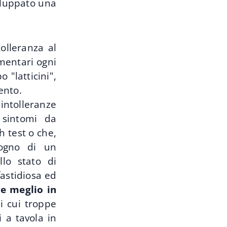
iluppato una
tolleranza al
imentari ogni
 "latticini",
ento.
ntolleranze
 sintomi da
h test o che,
ogno di un
lo stato di
fastidiosa ed
re meglio in
i cui troppe
i a tavola in