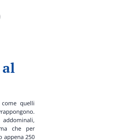
 al
come quelli
ovrappongono.
i addominali,
tima che per
o appena 250