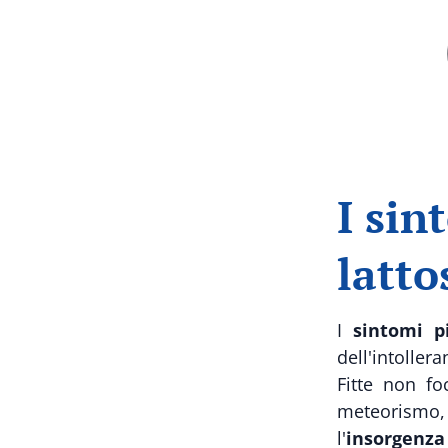
I sin
latto
I
sintomi p
dell'intolle
Fitte non fo
meteorismo,
l'
insorgenza 