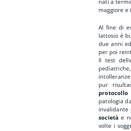
nati a term
maggiore e m
Al fine di e
lattosio è b
due anni ed 
per poi rei
Il test del
pediatrich
intolleranze
pur risul
protocollo
patologia da
invalidante 
società
e no
volte i sogg