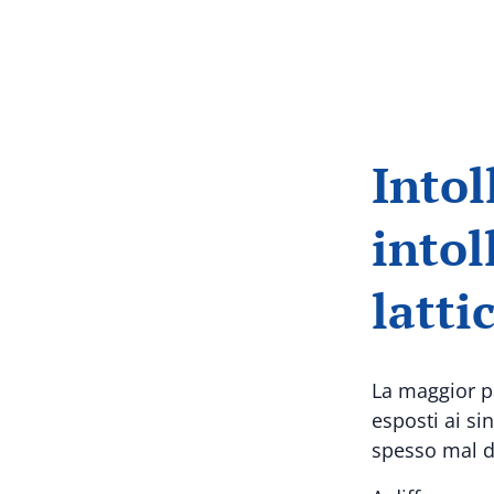
Intol
intol
latti
La maggior pa
esposti ai si
spesso mal di